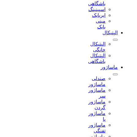
باشگاهی
اسپینینگ
ایربایک
مینی
بایک
الپتیکال
الپتیکال
خانگی
الپتیکال
باشگاهی
ماساژور
صندلی
ماساژور
ماساژور
سر
ماساژور
گردن
ماساژور
پا
ماساژور
تفنگی
ماساژور