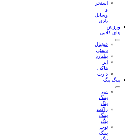
استخر
و
وسایل
بادی
ورزش
های کلابی
فوتبال
دستی
بیلیارد
ایر
هاکی
دارت
پینگ پنگ
میز
پینگ
پنگ
راکت
پینگ
پنگ
توپ
پینگ
پنگ