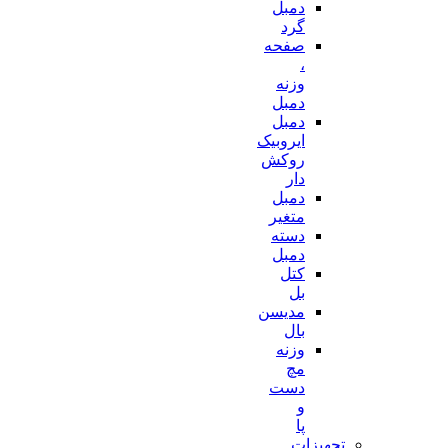
دمبل
گرد
صفحه
،
وزنه
دمبل
دمبل
ایروبیک
روکش
دار
دمبل
متغیر
دسته
دمبل
کتل
بل
مدیسن
بال
وزنه
مچ
دست
و
پا
تجهیزات