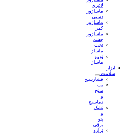
لاغری
ماساژور
دستی
ماساژور
کمر
ماساژور
چشم
تخت
ماساژ
توپ
ماساژ
ابزار
سلامت
فشارسنج
تب
سنج
و
دماسنج
تشک
و
پتو
برقی
ترازو