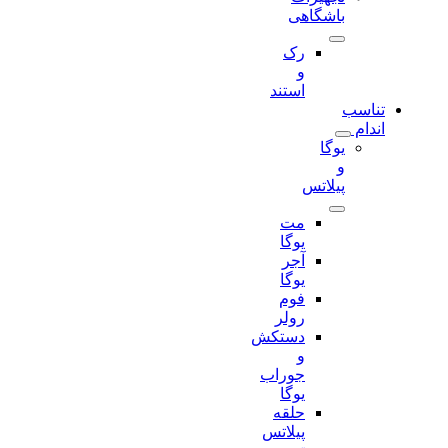
باشگاهی
رک
و
استند
تناسب
اندام
یوگا
و
پیلاتس
مت
یوگا
آجر
یوگا
فوم
رولر
دستکش
و
جوراب
یوگا
حلقه
پیلاتس