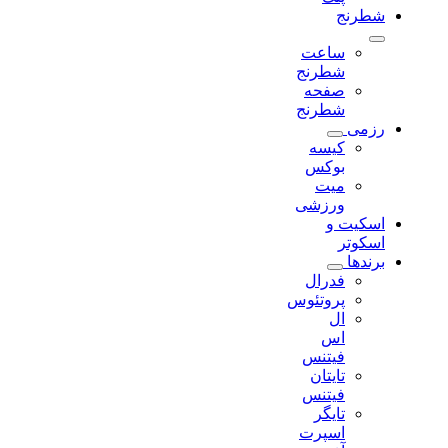
شطرنج
ساعت
شطرنج
صفحه
شطرنج
رزمی
کیسه
بوکس
میت
ورزشی
اسکیت و
اسکوتر
برندها
فدرال
پروتئوس
ال
اس
فیتنس
تایتان
فیتنس
تایگر
اسپرت