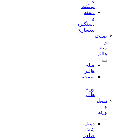
و
نیمکت
دسته
و
دستگیره
بدنسازی
صفحه
و
میله
هالتر
میله
هالتر
صفحه
،
وزنه
هالتر
دمبل
و
وزنه
دمبل
شش
ضلعی