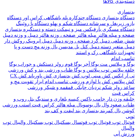
بندی کالاها
ازی
اه بدنسازی
دستگاه چندکاره
پله باشگاهی
کراس اور
دستگاه
 زیربغل و سرشانه
دستگاه شکم و پهلو
دستگاه پا
روئینگ
اه مسگری
بارفیکس
میز و نیمکت
دسته و دستگیره بدنسازی
 و میله هالتر
میله هالتر
صفحه ، وزنه هالتر
دمبل و وزنه
دمبل
ضلعی
دمبل گرد
صفحه ، وزنه دمبل
دمبل ایروبیک روکش دار
 متغیر
دسته دمبل
کتل بل
مدیسن بال
وزنه مچ دست و پا
زات باشگاهی
رک و استند
 اندام
و پیلاتس
مت یوگا
آجر یوگا
فوم رولر
دستکش و جوراب یوگا
 پیلاتس
توپ پیلاتس و یوگا
طناب ورزشی
بند و کش ورزشی
ر ایکس
کش مینی لوپ
کش بدنسازی
کش پاورباند
کش CX
یلاتس
کش پا
لوازم ورزشی تناسب اندام
ابزار تقویت مچ و
د
رولر شکم
نردبان چابکی
قمقمه و شیکر ورزشی
 فیت
ه وزن دار
جامپ باکس
کیسه بلغاری و سندبگ
بتل روپ و
 صعود
وال بال
بوسوبال
میله هالتر کراس فیت
استپ ورزشی
 بال
کمربند بدنسازی
بند لیفت و کف بند
ال
توپ فوتبال
توپ فوتسال
بسکتبال
توپ بسکتبال
والیبال
توپ
ال
 آبی