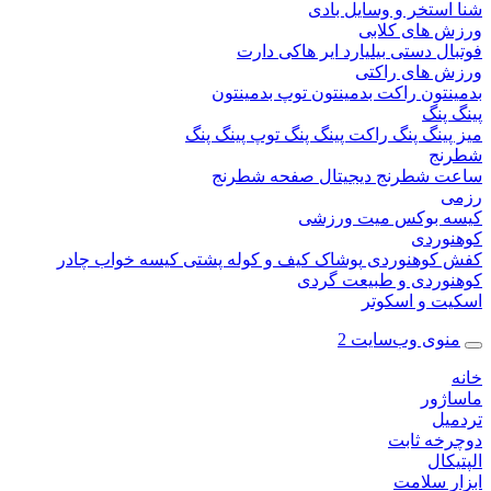
ستخر و وسایل بادی
 های کلابی
ال دستی
بیلیارد
ایر هاکی
دارت
 های راکتی
نتون
راکت بدمینتون
توپ بدمینتون
پنگ
ینگ پنگ
راکت پینگ پنگ
توپ پینگ پنگ
نج
 شطرنج دیجیتال
صفحه شطرنج
 بوکس
میت ورزشی
وردی
کوهنوردی
پوشاک
کیف و کوله پشتی
کیسه خواب
چادر
وردی و طبیعت گردی
ت و اسکوتر
وی وب‌سایت 2
ژور
یل
خه ثابت
کال
ر سلامت