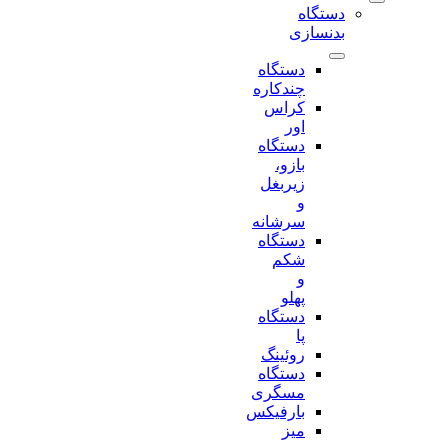
دستگاه
بدنسازی
دستگاه
چندکاره
کراس
اور
دستگاه
بازو،
زیربغل
و
سرشانه
دستگاه
شکم
و
پهلو
دستگاه
پا
روئینگ
دستگاه
مسگری
بارفیکس
میز