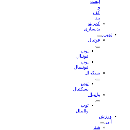
لیفت
و
کف
بند
کمربند
بدنسازی
توپی
فوتبال
توپ
فوتبال
توپ
فوتسال
بسکتبال
توپ
بسکتبال
والیبال
توپ
والیبال
ورزش
آبی
شنا