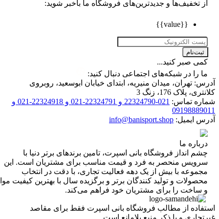
تخفیف‌ها و جدیدترین‌های فروشگاه ما باخبر شوید:
{{value}}
ت‌نام
 صبر کنید...
را در شبکه‌های اجتماعی دنبال کنید:
 تهران، میدان منیریه، ابتدای خیابان ابوسعید، روبروی
 پلاک 176، زنگ 3
ه تماس:
021-22324790 و 22324791-021 و 22324918-021 و
0919888
 ایمیل:
info@banisport.shop
اره ما
 انداز فروشگاه‌ بانی اسپرت، تامین برندهای برتر دنیا با
ویس منحصر به فرد و قیمت مناسب برای مشتریان است. این
موعه با بیش از یک دهه فعالیت تجاری، با دقت در انتخاب
ولات و تولید کنندگان برتر و برگزیده سال با بهترین کیفیت مواد
ساخت را برای مشتریان خود فراهم می‌کند.
اده از مطالب فروشگاه بانی اسپرت فقط برای مقاصد
اری و با ذکر منبع بلامانع است.