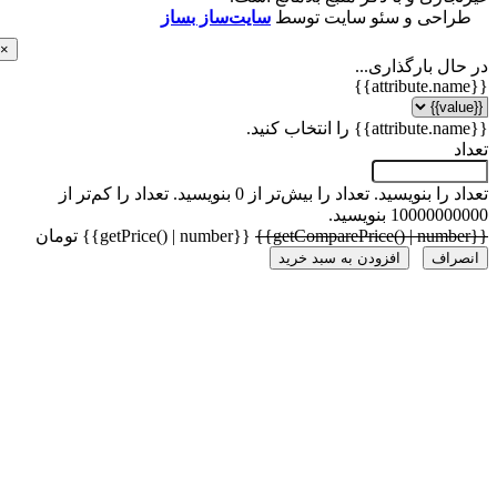
احی و سئو سایت توسط
سایت‌ساز بساز
×
ل بارگذاری...
 را بنویسید.
تعداد را بیش‌تر از 0 بنویسید.
تعداد را کم‌تر از
1000 بنویسید.
{{getPrice() | number}} تومان
راف
افزودن به سبد خرید