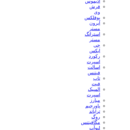
آذیموس
فرش
وی
بوفلکس
آیرون
مستر
استرانگ
مستر
جی
ایکس
رکورد
اسپرت
اسالت
فیتنس
تاپ
فیت
المپیک
اسپرت
مبارز
پاورجیم
تراباند
روگ
مگافیتنس
لیوآپ