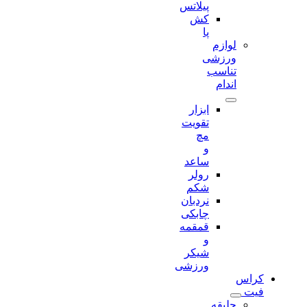
پیلاتس
کش
پا
لوازم
ورزشی
تناسب
اندام
ابزار
تقویت
مچ
و
ساعد
رولر
شکم
نردبان
چابکی
قمقمه
و
شیکر
ورزشی
کراس
فیت
جلیقه