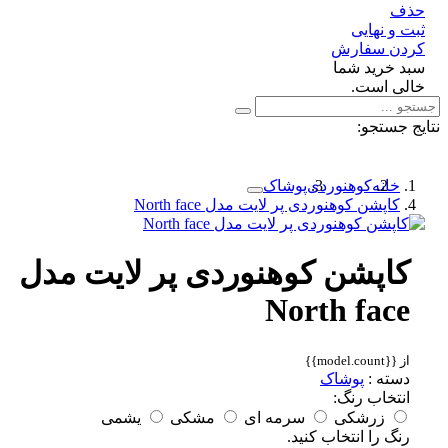
ف
 و نهایی
دن سفارش
د خرید شما
لی است.
 جستجو:
خانه
کوهنوردی
پوشاک
کاپشن کوهنوردی پر لایت مدل North face
کاپشن کوهنوردی پر لایت مدل
North face
از {{model.count}}
دسته :
پوشاک
انتخاب رنگ:
زرشکی
سرمه ای
مشکی
یشمی
رنگ را انتخاب کنید.