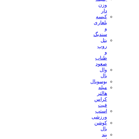
وزن
دار
کیسه
بلغاری
و
سندبگ
بتل
روپ
و
طناب
صعود
وال
بال
بوسوبال
میله
هالتر
کراس
فیت
استپ
ورزشی
کوشن
بال
بند