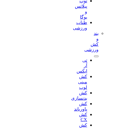
توپ
پیلاتس
و
یوگا
طناب
ورزشی
بند
و
کش
ورزشی
تی
آر
ایکس
کش
مینی
لوپ
کش
بدنسازی
کش
پاورباند
کش
CX
کش