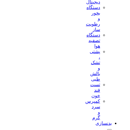
دیجیتال
دستگاه
بخور
و
رطوبت
ساز
دستگاه
تصفیه
هوا
پشتی
،
تشک
و
بالش
طبی
تست
قند
خون
کمپرس
سرد
و
گرم
بدنسازی