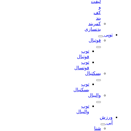
لیفت
و
کف
بند
کمربند
بدنسازی
توپی
فوتبال
توپ
فوتبال
توپ
فوتسال
بسکتبال
توپ
بسکتبال
والیبال
توپ
والیبال
ورزش
آبی
شنا