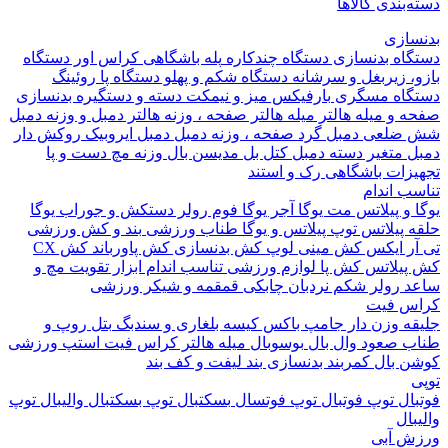
بندی کالاها
ازی
اه بدنسازی
دستگاه چندکاره
پله باشگاهی
کراس اور
دستگاه
 زیربغل و سرشانه
دستگاه شکم و پهلو
دستگاه پا
روئینگ
اه مسگری
بارفیکس
میز و نیمکت
دسته و دستگیره بدنسازی
 و میله هالتر
میله هالتر
صفحه ، وزنه هالتر
دمبل و وزنه
دمبل
ضلعی
دمبل گرد
صفحه ، وزنه دمبل
دمبل ایروبیک روکش دار
 متغیر
دسته دمبل
کتل بل
مدیسن بال
وزنه مچ دست و پا
زات باشگاهی
رک و استند
 اندام
و پیلاتس
مت یوگا
آجر یوگا
فوم رولر
دستکش و جوراب یوگا
 پیلاتس
توپ پیلاتس و یوگا
طناب ورزشی
بند و کش ورزشی
ر ایکس
کش مینی لوپ
کش بدنسازی
کش پاورباند
کش CX
یلاتس
کش پا
لوازم ورزشی تناسب اندام
ابزار تقویت مچ و
د
رولر شکم
نردبان چابکی
قمقمه و شیکر ورزشی
 فیت
ه وزن دار
جامپ باکس
کیسه بلغاری و سندبگ
بتل روپ و
 صعود
وال بال
بوسوبال
میله هالتر کراس فیت
استپ ورزشی
 بال
کمربند بدنسازی
بند لیفت و کف بند
ال
توپ فوتبال
توپ فوتسال
بسکتبال
توپ بسکتبال
والیبال
توپ
ال
 آبی