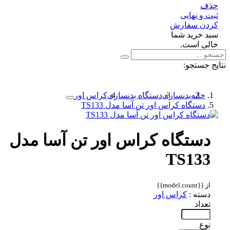
ف
 و نهایی
دن سفارش
د خرید شما
لی است.
 جستجو:
خانه
بدنسازی
دستگاه بدنسازی
کراس اور
دستگاه کراس اور تن آسا مدل TS133
دستگاه کراس اور تن آسا مدل
TS133
از {{model.count}}
دسته :
کراس اور
تعداد
نوع