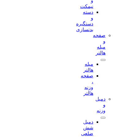
و
نیمکت
دسته
و
دستگیره
بدنسازی
صفحه
و
میله
هالتر
میله
هالتر
صفحه
،
وزنه
هالتر
دمبل
و
وزنه
دمبل
شش
ضلعی