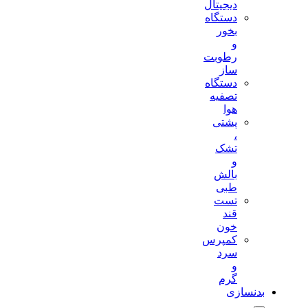
دیجیتال
دستگاه
بخور
و
رطوبت
ساز
دستگاه
تصفیه
هوا
پشتی
،
تشک
و
بالش
طبی
تست
قند
خون
کمپرس
سرد
و
گرم
بدنسازی