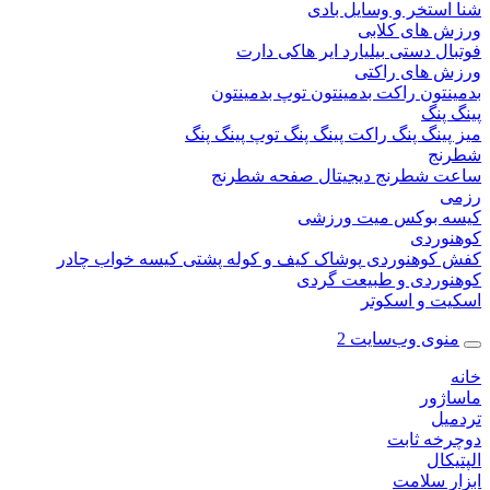
ستخر و وسایل بادی
 های کلابی
ال دستی
بیلیارد
ایر هاکی
دارت
 های راکتی
نتون
راکت بدمینتون
توپ بدمینتون
پنگ
ینگ پنگ
راکت پینگ پنگ
توپ پینگ پنگ
نج
 شطرنج دیجیتال
صفحه شطرنج
 بوکس
میت ورزشی
وردی
کوهنوردی
پوشاک
کیف و کوله پشتی
کیسه خواب
چادر
وردی و طبیعت گردی
ت و اسکوتر
وی وب‌سایت 2
ژور
یل
خه ثابت
کال
ر سلامت