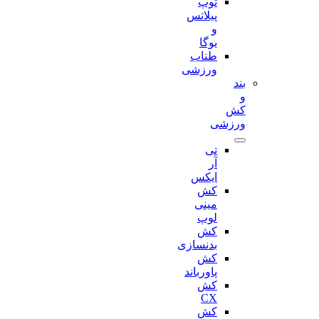
توپ
پیلاتس
و
یوگا
طناب
ورزشی
بند
و
کش
ورزشی
تی
آر
ایکس
کش
مینی
لوپ
کش
بدنسازی
کش
پاورباند
کش
CX
کش