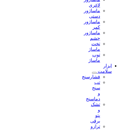
لاغری
ماساژور
دستی
ماساژور
کمر
ماساژور
چشم
تخت
ماساژ
توپ
ماساژ
ابزار
سلامت
فشارسنج
تب
سنج
و
دماسنج
تشک
و
پتو
برقی
ترازو