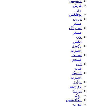
آذیموس
فرش
وی
بوفلکس
آیرون
مستر
استرانگ
مستر
جی
ایکس
رکورد
اسپرت
اسالت
فیتنس
تاپ
فیت
المپیک
اسپرت
مبارز
پاورجیم
تراباند
روگ
مگافیتنس
لیوآپ