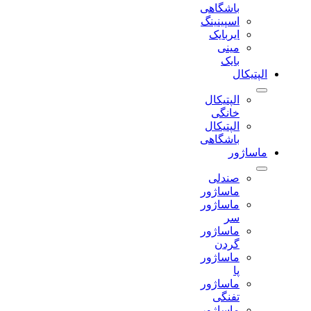
باشگاهی
اسپینینگ
ایربایک
مینی
بایک
الپتیکال
الپتیکال
خانگی
الپتیکال
باشگاهی
ماساژور
صندلی
ماساژور
ماساژور
سر
ماساژور
گردن
ماساژور
پا
ماساژور
تفنگی
ماساژور