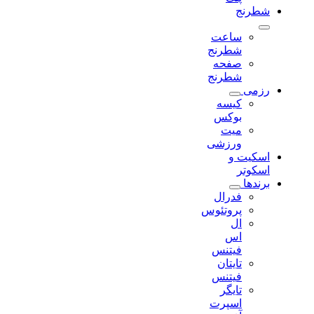
شطرنج
ساعت
شطرنج
صفحه
شطرنج
رزمی
کیسه
بوکس
میت
ورزشی
اسکیت و
اسکوتر
برندها
فدرال
پروتئوس
ال
اس
فیتنس
تایتان
فیتنس
تایگر
اسپرت