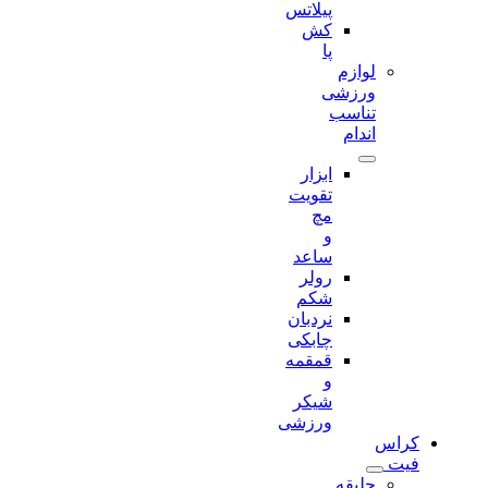
پیلاتس
کش
پا
لوازم
ورزشی
تناسب
اندام
ابزار
تقویت
مچ
و
ساعد
رولر
شکم
نردبان
چابکی
قمقمه
و
شیکر
ورزشی
کراس
فیت
جلیقه