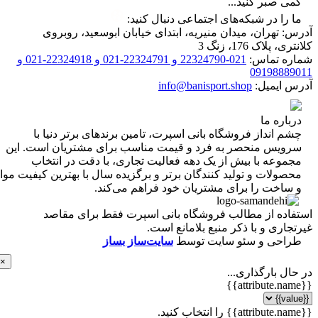
 صبر کنید...
را در شبکه‌های اجتماعی دنبال کنید:
 تهران، میدان منیریه، ابتدای خیابان ابوسعید، روبروی
 پلاک 176، زنگ 3
ه تماس:
021-22324790 و 22324791-021 و 22324918-021 و
0919888
 ایمیل:
info@banisport.shop
اره ما
 انداز فروشگاه‌ بانی اسپرت، تامین برندهای برتر دنیا با
ویس منحصر به فرد و قیمت مناسب برای مشتریان است. این
موعه با بیش از یک دهه فعالیت تجاری، با دقت در انتخاب
ولات و تولید کنندگان برتر و برگزیده سال با بهترین کیفیت مواد
ساخت را برای مشتریان خود فراهم می‌کند.
اده از مطالب فروشگاه بانی اسپرت فقط برای مقاصد
اری و با ذکر منبع بلامانع است.
احی و سئو سایت توسط
سایت‌ساز بساز
×
ل بارگذاری...