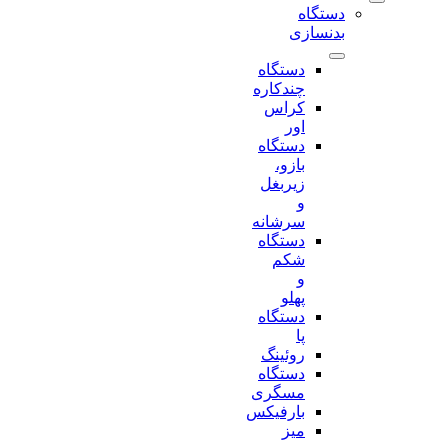
دستگاه
بدنسازی
دستگاه
چندکاره
کراس
اور
دستگاه
بازو،
زیربغل
و
سرشانه
دستگاه
شکم
و
پهلو
دستگاه
پا
روئینگ
دستگاه
مسگری
بارفیکس
میز