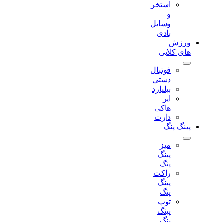
استخر
و
وسایل
بادی
ورزش
های کلابی
فوتبال
دستی
بیلیارد
ایر
هاکی
دارت
پینگ پنگ
میز
پینگ
پنگ
راکت
پینگ
پنگ
توپ
پینگ
پنگ