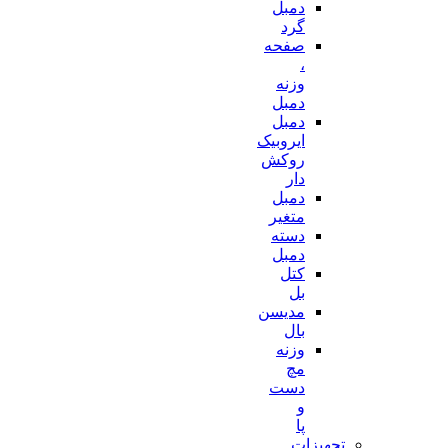
دمبل
گرد
صفحه
،
وزنه
دمبل
دمبل
ایروبیک
روکش
دار
دمبل
متغیر
دسته
دمبل
کتل
بل
مدیسن
بال
وزنه
مچ
دست
و
پا
تجهیزات