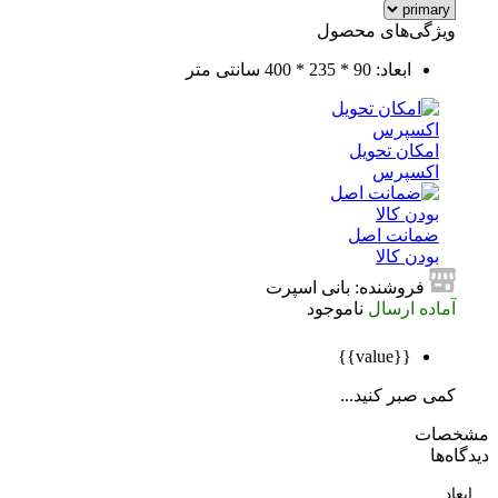
ویژگی‌های محصول
ابعاد: 90 * 235 * 400 سانتی متر
امکان تحویل
اکسپرس
ضمانت اصل
بودن کالا
فروشنده: بانی اسپرت
آماده ارسال
ناموجود
{{value}}
کمی صبر کنید...
صات
ه‌ها
اد