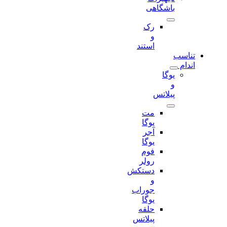
باشگاهی
رک
و
استند
تناسب
اندام
یوگا
و
پیلاتس
مت
یوگا
آجر
یوگا
فوم
رولر
دستکش
و
جوراب
یوگا
حلقه
پیلاتس