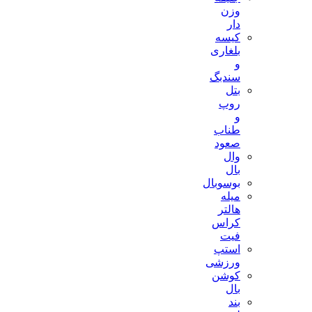
وزن
دار
کیسه
بلغاری
و
سندبگ
بتل
روپ
و
طناب
صعود
وال
بال
بوسوبال
میله
هالتر
کراس
فیت
استپ
ورزشی
کوشن
بال
بند