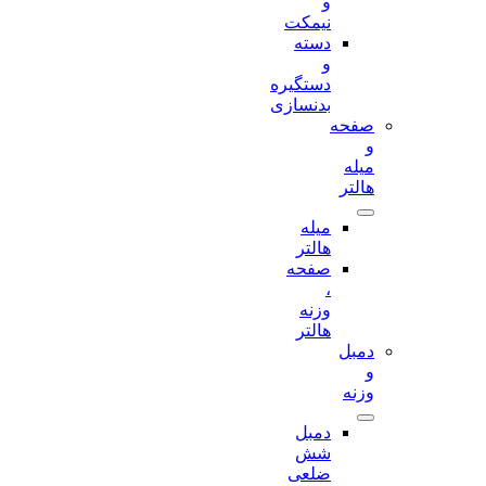
و
نیمکت
دسته
و
دستگیره
بدنسازی
صفحه
و
میله
هالتر
میله
هالتر
صفحه
،
وزنه
هالتر
دمبل
و
وزنه
دمبل
شش
ضلعی