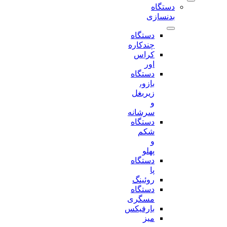
دستگاه
بدنسازی
دستگاه
چندکاره
کراس
اور
دستگاه
بازو،
زیربغل
و
سرشانه
دستگاه
شکم
و
پهلو
دستگاه
پا
روئینگ
دستگاه
مسگری
بارفیکس
میز