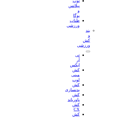
توپ
پیلاتس
و
یوگا
طناب
ورزشی
بند
و
کش
ورزشی
تی
آر
ایکس
کش
مینی
لوپ
کش
بدنسازی
کش
پاورباند
کش
CX
کش