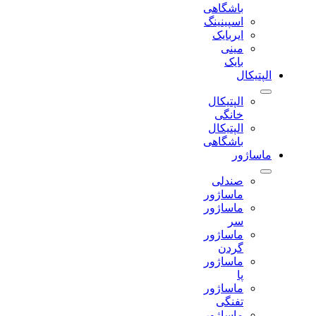
باشگاهی
اسپینینگ
ایربایک
مینی
بایک
الپتیکال
الپتیکال
خانگی
الپتیکال
باشگاهی
ماساژور
صندلی
ماساژور
ماساژور
سر
ماساژور
گردن
ماساژور
پا
ماساژور
تفنگی
ماساژور