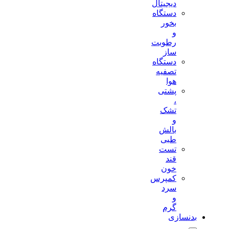
دیجیتال
دستگاه
بخور
و
رطوبت
ساز
دستگاه
تصفیه
هوا
پشتی
،
تشک
و
بالش
طبی
تست
قند
خون
کمپرس
سرد
و
گرم
بدنسازی