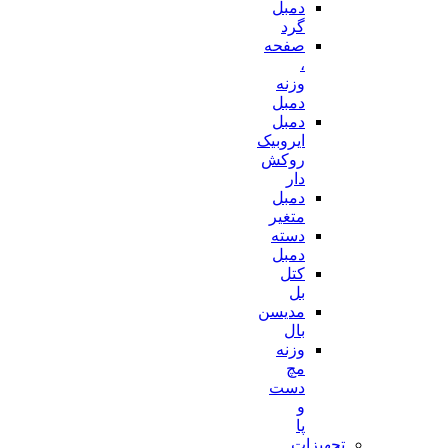
دمبل
گرد
صفحه
،
وزنه
دمبل
دمبل
ایروبیک
روکش
دار
دمبل
متغیر
دسته
دمبل
کتل
بل
مدیسن
بال
وزنه
مچ
دست
و
پا
تجهیزات