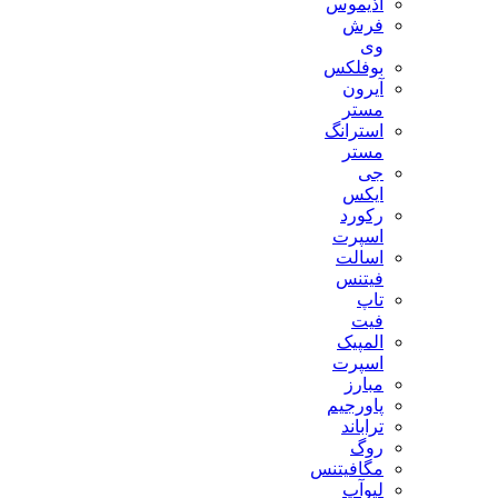
آذیموس
فرش
وی
بوفلکس
آیرون
مستر
استرانگ
مستر
جی
ایکس
رکورد
اسپرت
اسالت
فیتنس
تاپ
فیت
المپیک
اسپرت
مبارز
پاورجیم
تراباند
روگ
مگافیتنس
لیوآپ