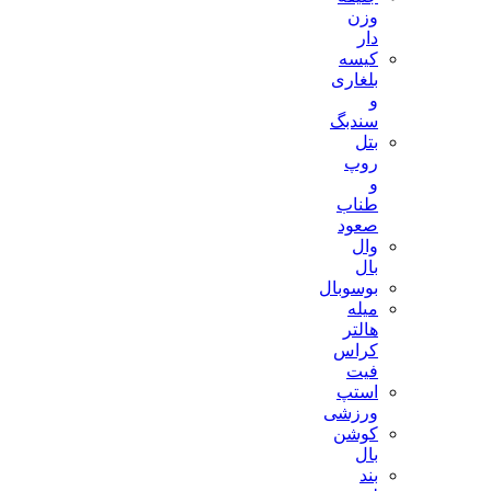
وزن
دار
کیسه
بلغاری
و
سندبگ
بتل
روپ
و
طناب
صعود
وال
بال
بوسوبال
میله
هالتر
کراس
فیت
استپ
ورزشی
کوشن
بال
بند