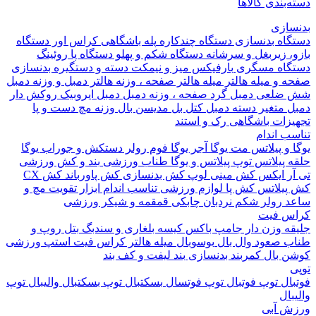
بندی کالاها
ازی
اه بدنسازی
دستگاه چندکاره
پله باشگاهی
کراس اور
دستگاه
 زیربغل و سرشانه
دستگاه شکم و پهلو
دستگاه پا
روئینگ
اه مسگری
بارفیکس
میز و نیمکت
دسته و دستگیره بدنسازی
 و میله هالتر
میله هالتر
صفحه ، وزنه هالتر
دمبل و وزنه
دمبل
ضلعی
دمبل گرد
صفحه ، وزنه دمبل
دمبل ایروبیک روکش دار
 متغیر
دسته دمبل
کتل بل
مدیسن بال
وزنه مچ دست و پا
زات باشگاهی
رک و استند
 اندام
و پیلاتس
مت یوگا
آجر یوگا
فوم رولر
دستکش و جوراب یوگا
 پیلاتس
توپ پیلاتس و یوگا
طناب ورزشی
بند و کش ورزشی
ر ایکس
کش مینی لوپ
کش بدنسازی
کش پاورباند
کش CX
یلاتس
کش پا
لوازم ورزشی تناسب اندام
ابزار تقویت مچ و
د
رولر شکم
نردبان چابکی
قمقمه و شیکر ورزشی
 فیت
ه وزن دار
جامپ باکس
کیسه بلغاری و سندبگ
بتل روپ و
 صعود
وال بال
بوسوبال
میله هالتر کراس فیت
استپ ورزشی
 بال
کمربند بدنسازی
بند لیفت و کف بند
ال
توپ فوتبال
توپ فوتسال
بسکتبال
توپ بسکتبال
والیبال
توپ
ال
 آبی