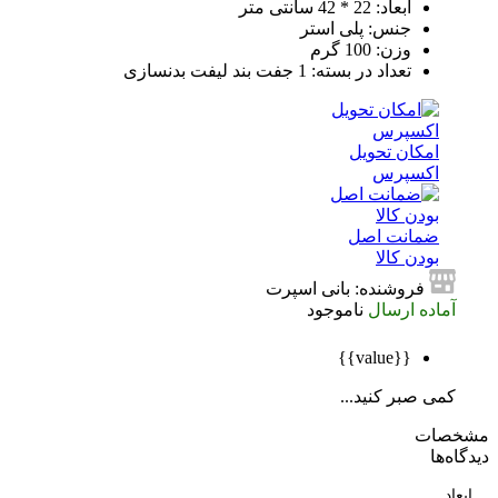
ابعاد: 22 * 42 سانتی متر
جنس: پلی استر
وزن: 100 گرم
تعداد در بسته: 1 جفت بند لیفت بدنسازی
امکان تحویل
اکسپرس
ضمانت اصل
بودن کالا
فروشنده: بانی اسپرت
آماده ارسال
ناموجود
{{value}}
کمی صبر کنید...
صات
ه‌ها
اد