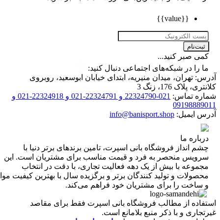
{{value}}
ت‌نام
 صبر کنید...
را در شبکه‌های اجتماعی دنبال کنید:
 تهران، میدان منیریه، ابتدای خیابان ابوسعید، روبروی
 پلاک 176، زنگ 3
ه تماس:
021-22324790 و 22324791-021 و 22324918-021 و
0919888
 ایمیل:
info@banisport.shop
اره ما
 انداز فروشگاه‌ بانی اسپرت، تامین برندهای برتر دنیا با
ویس منحصر به فرد و قیمت مناسب برای مشتریان است. این
موعه با بیش از یک دهه فعالیت تجاری، با دقت در انتخاب
ولات و تولید کنندگان برتر و برگزیده سال با بهترین کیفیت مواد
ساخت را برای مشتریان خود فراهم می‌کند.
اده از مطالب فروشگاه بانی اسپرت فقط برای مقاصد
اری و با ذکر منبع بلامانع است.