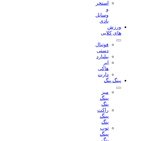
استخر
و
وسایل
بادی
ورزش
های کلابی
فوتبال
دستی
بیلیارد
ایر
هاکی
دارت
پینگ پنگ
میز
پینگ
پنگ
راکت
پینگ
پنگ
توپ
پینگ
پنگ