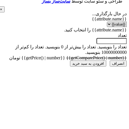
احی و سئو سایت توسط
سایت‌ساز بساز
×
ل بارگذاری...
 را بنویسید.
تعداد را بیش‌تر از 0 بنویسید.
تعداد را کم‌تر از
1000 بنویسید.
{{getPrice() | number}} تومان
راف
افزودن به سبد خرید