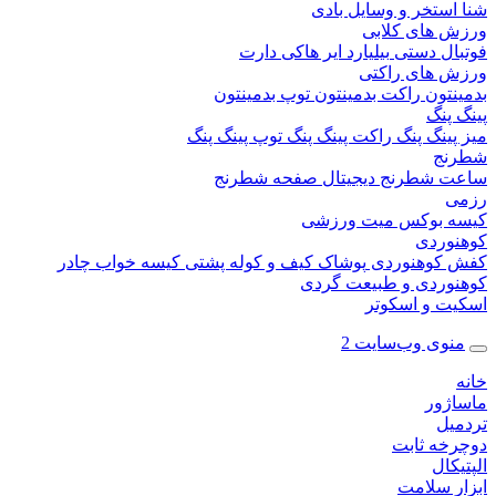
ستخر و وسایل بادی
 های کلابی
ال دستی
بیلیارد
ایر هاکی
دارت
 های راکتی
نتون
راکت بدمینتون
توپ بدمینتون
پنگ
ینگ پنگ
راکت پینگ پنگ
توپ پینگ پنگ
نج
 شطرنج دیجیتال
صفحه شطرنج
 بوکس
میت ورزشی
وردی
کوهنوردی
پوشاک
کیف و کوله پشتی
کیسه خواب
چادر
وردی و طبیعت گردی
ت و اسکوتر
وی وب‌سایت 2
ژور
یل
خه ثابت
کال
ر سلامت