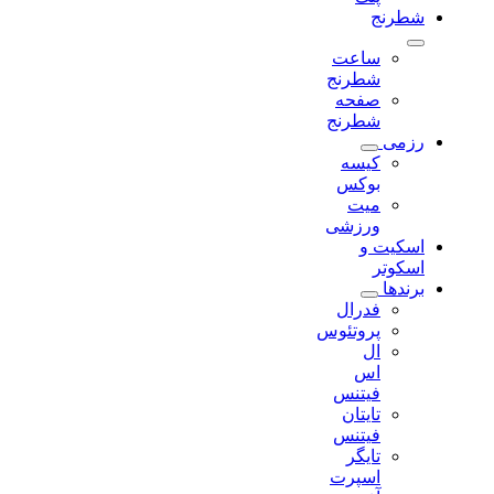
شطرنج
ساعت
شطرنج
صفحه
شطرنج
رزمی
کیسه
بوکس
میت
ورزشی
اسکیت و
اسکوتر
برندها
فدرال
پروتئوس
ال
اس
فیتنس
تایتان
فیتنس
تایگر
اسپرت