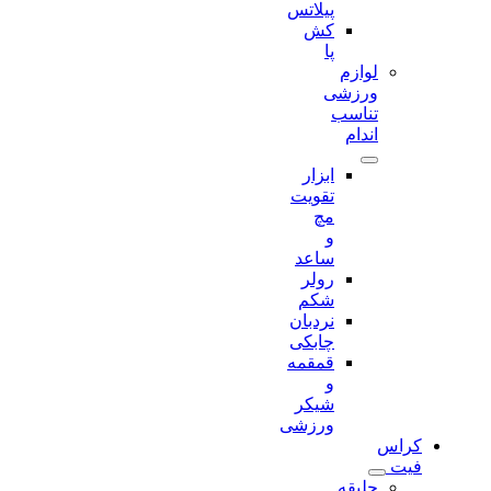
پیلاتس
کش
پا
لوازم
ورزشی
تناسب
اندام
ابزار
تقویت
مچ
و
ساعد
رولر
شکم
نردبان
چابکی
قمقمه
و
شیکر
ورزشی
کراس
فیت
جلیقه