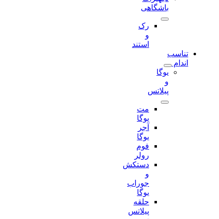
باشگاهی
رک
و
استند
تناسب
اندام
یوگا
و
پیلاتس
مت
یوگا
آجر
یوگا
فوم
رولر
دستکش
و
جوراب
یوگا
حلقه
پیلاتس