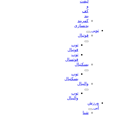
لیفت
و
کف
بند
کمربند
بدنسازی
توپی
فوتبال
توپ
فوتبال
توپ
فوتسال
بسکتبال
توپ
بسکتبال
والیبال
توپ
والیبال
ورزش
آبی
شنا