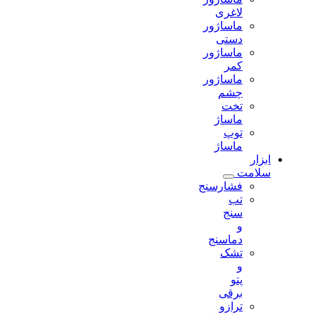
لاغری
ماساژور
دستی
ماساژور
کمر
ماساژور
چشم
تخت
ماساژ
توپ
ماساژ
ابزار
سلامت
فشارسنج
تب
سنج
و
دماسنج
تشک
و
پتو
برقی
ترازو