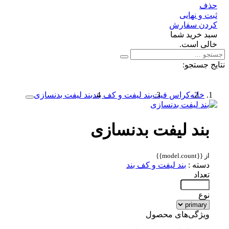
ف
 و نهایی
دن سفارش
د خرید شما
لی است.
 جستجو:
خانه
کراس فیت
بند لیفت و کف بند
بند لیفت بدنسازی
بند لیفت بدنسازی
از {{model.count}}
دسته :
بند لیفت و کف بند
تعداد
نوع
ویژگی‌های محصول