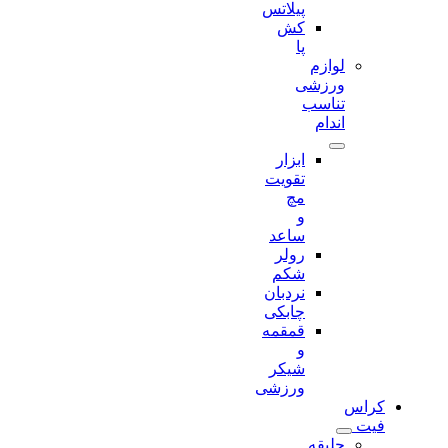
پیلاتس
کش
پا
لوازم
ورزشی
تناسب
اندام
ابزار
تقویت
مچ
و
ساعد
رولر
شکم
نردبان
چابکی
قمقمه
و
شیکر
ورزشی
کراس
فیت
جلیقه