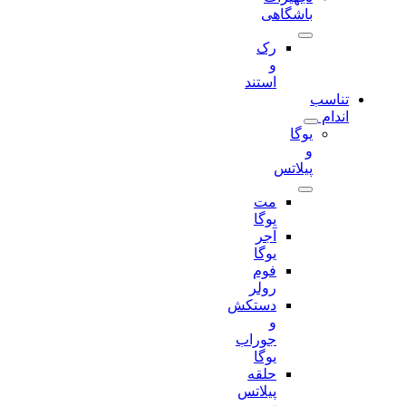
باشگاهی
رک
و
استند
تناسب
اندام
یوگا
و
پیلاتس
مت
یوگا
آجر
یوگا
فوم
رولر
دستکش
و
جوراب
یوگا
حلقه
پیلاتس