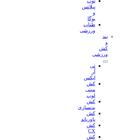
توپ
پیلاتس
و
یوگا
طناب
ورزشی
بند
و
کش
ورزشی
تی
آر
ایکس
کش
مینی
لوپ
کش
بدنسازی
کش
پاورباند
کش
CX
کش