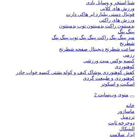
ستخر و وسایل بادی
 های کلابی
ال دستی
بیلیارد
ایر هاکی
دارت
 های راکتی
نتون
راکت بدمینتون
توپ بدمینتون
پنگ
ینگ پنگ
راکت پینگ پنگ
توپ پینگ پنگ
نج
 شطرنج دیجیتال
صفحه شطرنج
 بوکس
میت ورزشی
وردی
کوهنوردی
پوشاک
کیف و کوله پشتی
کیسه خواب
چادر
وردی و طبیعت گردی
ت و اسکوتر
وی وب‌سایت 2
ژور
یل
خه ثابت
کال
ر سلامت