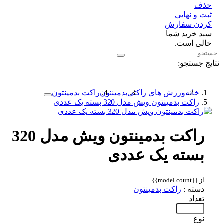
ف
 و نهایی
دن سفارش
د خرید شما
لی است.
 جستجو:
خانه
ورزش های راکتی
بدمینتون
راکت بدمینتون
راکت بدمینتون ویش مدل 320 بسته یک عددی
راکت بدمینتون ویش مدل 320
بسته یک عددی
از {{model.count}}
دسته :
راکت بدمینتون
تعداد
نوع