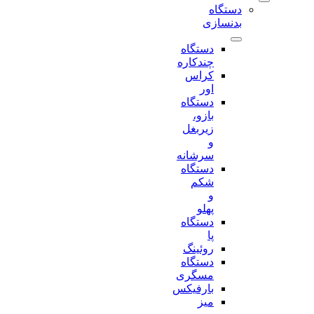
دستگاه
بدنسازی
دستگاه
چندکاره
کراس
اور
دستگاه
بازو،
زیربغل
و
سرشانه
دستگاه
شکم
و
پهلو
دستگاه
پا
روئینگ
دستگاه
مسگری
بارفیکس
میز