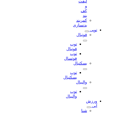
لیفت
و
کف
بند
کمربند
بدنسازی
توپی
فوتبال
توپ
فوتبال
توپ
فوتسال
بسکتبال
توپ
بسکتبال
والیبال
توپ
والیبال
ورزش
آبی
شنا