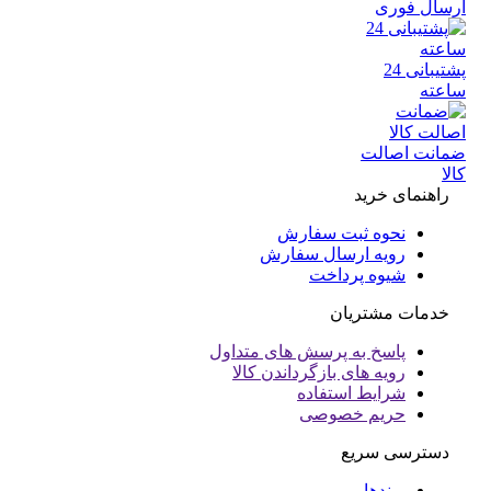
سال فوری
پشتیبانی 24
عته
انت اصالت
ا
راهنمای خرید
نحوه ثبت سفارش
رویه ارسال سفارش
شیوه پرداخت
خدمات مشتریان
پاسخ به پرسش های متداول
رویه های بازگرداندن کالا
شرایط استفاده
حریم خصوصی
دسترسی سریع
برندها