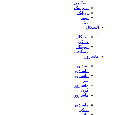
باشگاهی
اسپینینگ
ایربایک
مینی
بایک
الپتیکال
الپتیکال
خانگی
الپتیکال
باشگاهی
ماساژور
صندلی
ماساژور
ماساژور
سر
ماساژور
گردن
ماساژور
پا
ماساژور
تفنگی
ماساژور