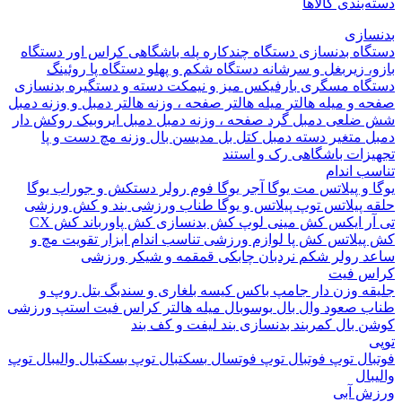
بندی کالاها
ازی
اه بدنسازی
دستگاه چندکاره
پله باشگاهی
کراس اور
دستگاه
 زیربغل و سرشانه
دستگاه شکم و پهلو
دستگاه پا
روئینگ
اه مسگری
بارفیکس
میز و نیمکت
دسته و دستگیره بدنسازی
 و میله هالتر
میله هالتر
صفحه ، وزنه هالتر
دمبل و وزنه
دمبل
ضلعی
دمبل گرد
صفحه ، وزنه دمبل
دمبل ایروبیک روکش دار
 متغیر
دسته دمبل
کتل بل
مدیسن بال
وزنه مچ دست و پا
زات باشگاهی
رک و استند
 اندام
و پیلاتس
مت یوگا
آجر یوگا
فوم رولر
دستکش و جوراب یوگا
 پیلاتس
توپ پیلاتس و یوگا
طناب ورزشی
بند و کش ورزشی
ر ایکس
کش مینی لوپ
کش بدنسازی
کش پاورباند
کش CX
یلاتس
کش پا
لوازم ورزشی تناسب اندام
ابزار تقویت مچ و
د
رولر شکم
نردبان چابکی
قمقمه و شیکر ورزشی
 فیت
ه وزن دار
جامپ باکس
کیسه بلغاری و سندبگ
بتل روپ و
 صعود
وال بال
بوسوبال
میله هالتر کراس فیت
استپ ورزشی
 بال
کمربند بدنسازی
بند لیفت و کف بند
ال
توپ فوتبال
توپ فوتسال
بسکتبال
توپ بسکتبال
والیبال
توپ
ال
 آبی