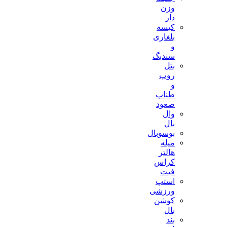
وزن
دار
کیسه
بلغاری
و
سندبگ
بتل
روپ
و
طناب
صعود
وال
بال
بوسوبال
میله
هالتر
کراس
فیت
استپ
ورزشی
کوشن
بال
بند