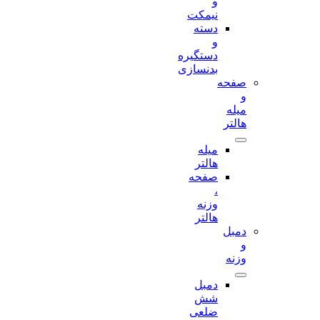
و
نیمکت
دسته
و
دستگیره
بدنسازی
صفحه
و
میله
هالتر
میله
هالتر
صفحه
،
وزنه
هالتر
دمبل
و
وزنه
دمبل
شش
ضلعی