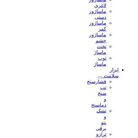
لاغری
ماساژور
دستی
ماساژور
کمر
ماساژور
چشم
تخت
ماساژ
توپ
ماساژ
ابزار
سلامت
فشارسنج
تب
سنج
و
دماسنج
تشک
و
پتو
برقی
ترازو