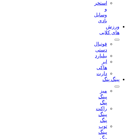
استخر
و
وسایل
بادی
ورزش
های کلابی
فوتبال
دستی
بیلیارد
ایر
هاکی
دارت
پینگ پنگ
میز
پینگ
پنگ
راکت
پینگ
پنگ
توپ
پینگ
پنگ