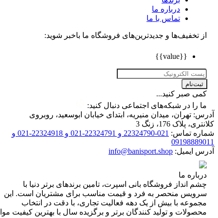
درباره ما
تماس با ما
تخفیف‌ها و جدیدترین‌های فروشگاه ما باخبر شوید:
{{value}}
ت‌نام
 صبر کنید...
را در شبکه‌های اجتماعی دنبال کنید:
 تهران، میدان منیریه، ابتدای خیابان ابوسعید، روبروی
 پلاک 176، زنگ 3
ه تماس:
021-22324790 و 22324791-021 و 22324918-021 و
0919888
 ایمیل:
info@banisport.shop
اره ما
 انداز فروشگاه‌ بانی اسپرت، تامین برندهای برتر دنیا با
ویس منحصر به فرد و قیمت مناسب برای مشتریان است. این
موعه با بیش از یک دهه فعالیت تجاری، با دقت در انتخاب
ولات و تولید کنندگان برتر و برگزیده سال با بهترین کیفیت مواد