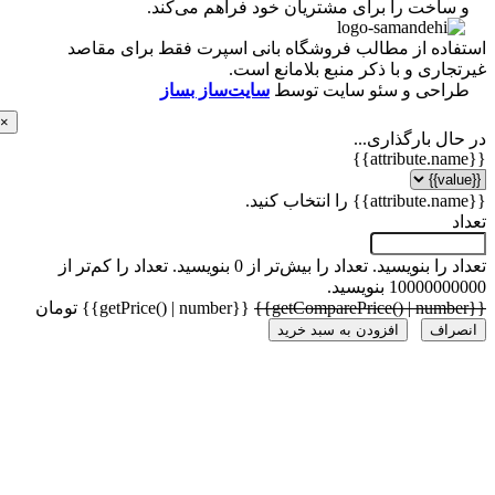
ساخت را برای مشتریان خود فراهم می‌کند.
اده از مطالب فروشگاه بانی اسپرت فقط برای مقاصد
اری و با ذکر منبع بلامانع است.
احی و سئو سایت توسط
سایت‌ساز بساز
×
ل بارگذاری...
 را بنویسید.
تعداد را بیش‌تر از 0 بنویسید.
تعداد را کم‌تر از
1000 بنویسید.
{{getPrice() | number}} تومان
راف
افزودن به سبد خرید