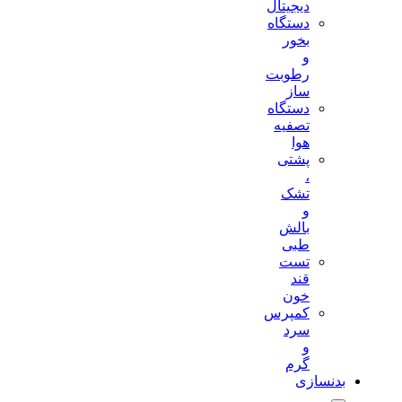
دیجیتال
دستگاه
بخور
و
رطوبت
ساز
دستگاه
تصفیه
هوا
پشتی
،
تشک
و
بالش
طبی
تست
قند
خون
کمپرس
سرد
و
گرم
بدنسازی