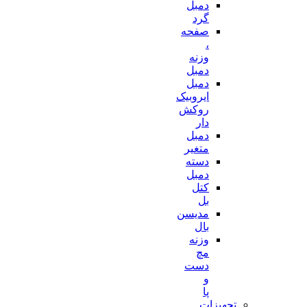
دمبل
گرد
صفحه
،
وزنه
دمبل
دمبل
ایروبیک
روکش
دار
دمبل
متغیر
دسته
دمبل
کتل
بل
مدیسن
بال
وزنه
مچ
دست
و
پا
تجهیزات