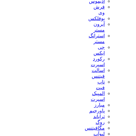
آذیموس
فرش
وی
بوفلکس
آیرون
مستر
استرانگ
مستر
جی
ایکس
رکورد
اسپرت
اسالت
فیتنس
تاپ
فیت
المپیک
اسپرت
مبارز
پاورجیم
تراباند
روگ
مگافیتنس
لیوآپ