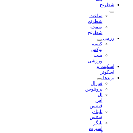
شطرنج
ساعت
شطرنج
صفحه
شطرنج
رزمی
کیسه
بوکس
میت
ورزشی
اسکیت و
اسکوتر
برندها
فدرال
پروتئوس
ال
اس
فیتنس
تایتان
فیتنس
تایگر
اسپرت