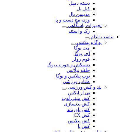
دسته دمبل
کتل بل
مدیسن بال
وزنه مچ دست و پا
تجهیزات باشگاهی
رک و استند
تناسب اندام
یوگا و پیلاتس
مت یوگا
آجر یوگا
فوم رولر
دستکش و جوراب یوگا
حلقه پیلاتس
توپ پیلاتس و یوگا
طناب ورزشی
بند و کش ورزشی
تی آر ایکس
کش مینی لوپ
کش بدنسازی
کش پاورباند
کش CX
کش پیلاتس
کش پا
لوازم ورزشی تناسب اندام