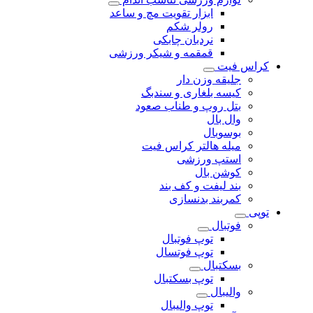
ابزار تقویت مچ و ساعد
رولر شکم
نردبان چابکی
قمقمه و شیکر ورزشی
کراس فیت
جلیقه وزن دار
کیسه بلغاری و سندبگ
بتل روپ و طناب صعود
وال بال
بوسوبال
میله هالتر کراس فیت
استپ ورزشی
کوشن بال
بند لیفت و کف بند
کمربند بدنسازی
توپی
فوتبال
توپ فوتبال
توپ فوتسال
بسکتبال
توپ بسکتبال
والیبال
توپ والیبال