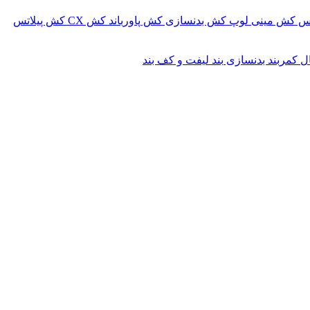
کس
کش مینی لوپ
کش بدنسازی
کش پاورباند
کش CX
کش پیلاتس
ال
کمربند بدنسازی
بند لیفت و کف بند