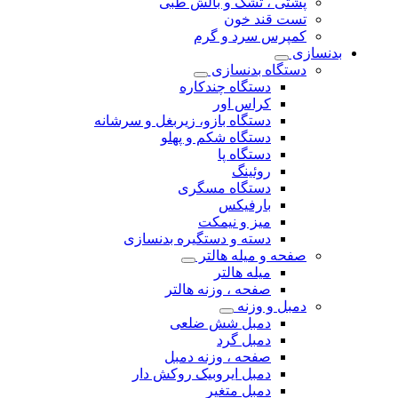
پشتی ، تشک و بالش طبی
تست قند خون
کمپرس سرد و گرم
بدنسازی
دستگاه بدنسازی
دستگاه چندکاره
کراس اور
دستگاه بازو، زیربغل و سرشانه
دستگاه شکم و پهلو
دستگاه پا
روئینگ
دستگاه مسگری
بارفیکس
میز و نیمکت
دسته و دستگیره بدنسازی
صفحه و میله هالتر
میله هالتر
صفحه ، وزنه هالتر
دمبل و وزنه
دمبل شش ضلعی
دمبل گرد
صفحه ، وزنه دمبل
دمبل ایروبیک روکش دار
دمبل متغیر