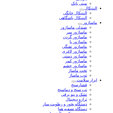
مینی بایک
الپتیکال
الپتیکال خانگی
الپتیکال باشگاهی
ماساژور
صندلی ماساژور
ماساژور سر
ماساژور گردن
ماساژور پا
ماساژور تفنگی
ماساژور لاغری
ماساژور دستی
ماساژور کمر
ماساژور چشم
تخت ماساژ
توپ ماساژ
ابزار سلامت
فشارسنج
تب سنج و دماسنج
تشک و پتو برقی
ترازو دیجیتال
دستگاه بخور و رطوبت ساز
دستگاه تصفیه هوا