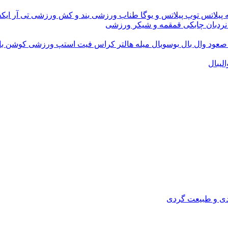
 پیلاتس
توپ پیلاتس و یوگا
طناب ورزشی
بند و کش ورزشی
تی آر ای
نردبان چابکی
قمقمه و شیکر ورزشی
 صعود
وال بال
بوسوبال
میله هالتر کراس فیت
استپ ورزشی
کوشن ب
لیبال
دی و طبیعت گردی