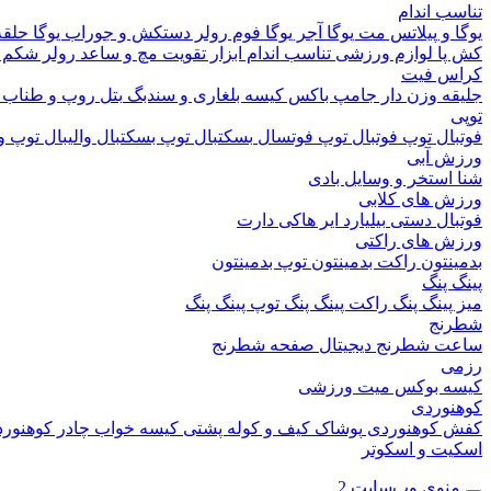
تناسب اندام
یوگا و پیلاتس
مت یوگا
آجر یوگا
فوم رولر
دستکش و جوراب یوگا
حلقه
کش پا
لوازم ورزشی تناسب اندام
ابزار تقویت مچ و ساعد
رولر شکم
کراس فیت
جلیقه وزن دار
جامپ باکس
کیسه بلغاری و سندبگ
بتل روپ و طناب
توپی
فوتبال
توپ فوتبال
توپ فوتسال
بسکتبال
توپ بسکتبال
والیبال
توپ وا
ورزش آبی
شنا
استخر و وسایل بادی
ورزش های کلابی
فوتبال دستی
بیلیارد
ایر هاکی
دارت
ورزش های راکتی
بدمینتون
راکت بدمینتون
توپ بدمینتون
پینگ پنگ
میز پینگ پنگ
راکت پینگ پنگ
توپ پینگ پنگ
شطرنج
ساعت شطرنج دیجیتال
صفحه شطرنج
رزمی
کیسه بوکس
میت ورزشی
کوهنوردی
کفش کوهنوردی
پوشاک
کیف و کوله پشتی
کیسه خواب
چادر کوهنور
اسکیت و اسکوتر
منوی وب‌سایت 2