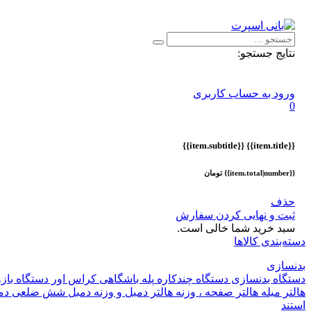
اطلاعیه :
با توجه به شرایط حال حاضر ، ثبت و ارسال سفارشات ا
نتایج جستجو:
ورود به حساب کاربری
0
{{item.subtitle}}
{{item.title}}
{{item.total|number}} تومان
حذف
ثبت و نهایی کردن سفارش
سبد خرید شما خالی است.
دسته‌بندی کالاها
بدنسازی
دستگاه بدنسازی
دستگاه چندکاره
پله باشگاهی
کراس اور
دستگاه باز
هالتر
میله هالتر
صفحه ، وزنه هالتر
دمبل و وزنه
دمبل شش ضلعی
دم
استند