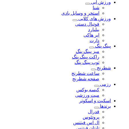
ورزش آبی
شنا
استخر و وسایل بادی
ورزش های کلابی
فوتبال دستی
بیلیارد
ایر هاکی
دارت
پینگ پنگ
میز پینگ پنگ
راکت پینگ پنگ
توپ پینگ پنگ
شطرنج
ساعت شطرنج
صفحه شطرنج
رزمی
کیسه بوکس
میت ورزشی
اسکیت و اسکوتر
برندها
فدرال
پروتئوس
ال اس فیتنس
تایتان فیتنس