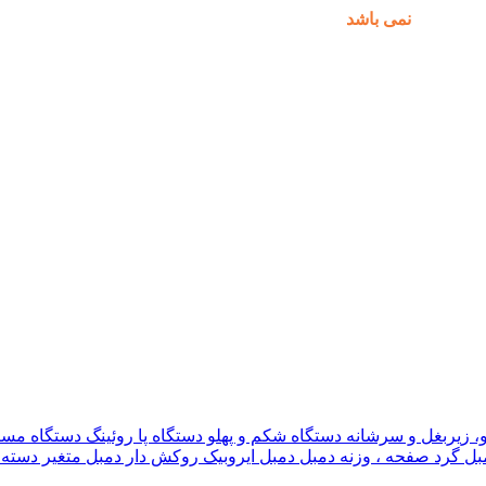
مکان پذیر
نمی باشد
.
و، زیربغل و سرشانه
دستگاه شکم و پهلو
دستگاه پا
روئینگ
دستگاه مس
بل گرد
صفحه ، وزنه دمبل
دمبل ایروبیک روکش دار
دمبل متغیر
دسته 