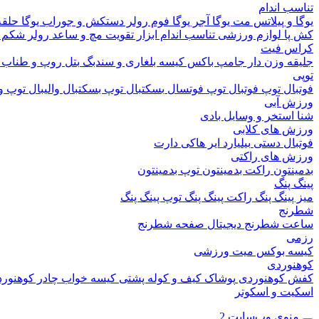
تناسب اندام
یوگا و پیلاتس
مت یوگا
آجر یوگا
فوم رولر
دستکش و جوراب یوگا
حلقه
کش پا
لوازم ورزشی تناسب اندام
ابزار تقویت مچ و ساعد
رولر شکم
کراس فیت
جلیقه وزن دار
جامپ باکس
کیسه بلغاری و سندبگ
بتل روپ و طناب
توپی
فوتبال
توپ فوتبال
توپ فوتسال
بسکتبال
توپ بسکتبال
والیبال
توپ وا
ورزش آبی
شنا
استخر و وسایل بادی
ورزش های کلابی
فوتبال دستی
بیلیارد
ایر هاکی
دارت
ورزش های راکتی
بدمینتون
راکت بدمینتون
توپ بدمینتون
پینگ پنگ
میز پینگ پنگ
راکت پینگ پنگ
توپ پینگ پنگ
شطرنج
ساعت شطرنج دیجیتال
صفحه شطرنج
رزمی
کیسه بوکس
میت ورزشی
کوهنوردی
کفش کوهنوردی
پوشاک
کیف و کوله پشتی
کیسه خواب
چادر کوهنور
اسکیت و اسکوتر
منوی وب‌سایت 2