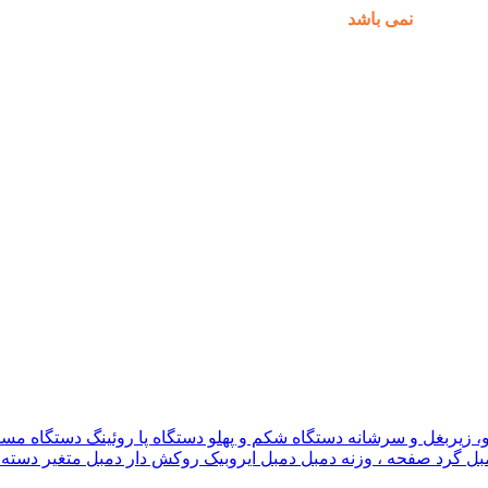
مکان پذیر
نمی باشد
.
و، زیربغل و سرشانه
دستگاه شکم و پهلو
دستگاه پا
روئینگ
دستگاه مس
بل گرد
صفحه ، وزنه دمبل
دمبل ایروبیک روکش دار
دمبل متغیر
دسته 