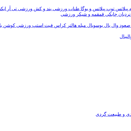
 پیلاتس
توپ پیلاتس و یوگا
طناب ورزشی
بند و کش ورزشی
تی آر ای
نردبان چابکی
قمقمه و شیکر ورزشی
 صعود
وال بال
بوسوبال
میله هالتر کراس فیت
استپ ورزشی
کوشن ب
لیبال
دی و طبیعت گردی