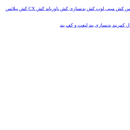
کس
کش مینی لوپ
کش بدنسازی
کش پاورباند
کش CX
کش پیلاتس
ال
کمربند بدنسازی
بند لیفت و کف بند