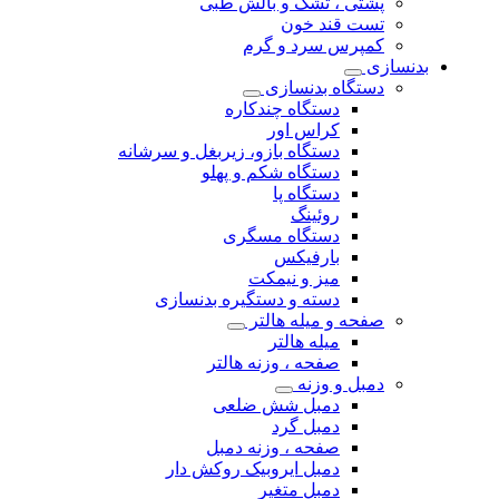
پشتی ، تشک و بالش طبی
تست قند خون
کمپرس سرد و گرم
بدنسازی
دستگاه بدنسازی
دستگاه چندکاره
کراس اور
دستگاه بازو، زیربغل و سرشانه
دستگاه شکم و پهلو
دستگاه پا
روئینگ
دستگاه مسگری
بارفیکس
میز و نیمکت
دسته و دستگیره بدنسازی
صفحه و میله هالتر
میله هالتر
صفحه ، وزنه هالتر
دمبل و وزنه
دمبل شش ضلعی
دمبل گرد
صفحه ، وزنه دمبل
دمبل ایروبیک روکش دار
دمبل متغیر