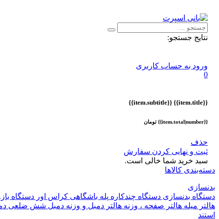
اطلاعیه :
با توجه به شرایط حال حاضر ، ثبت و ارسال سفارشات ا
نتایج جستجو:
ورود به حساب کاربری
0
{{item.subtitle}}
{{item.title}}
{{item.total|number}} تومان
حذف
ثبت و نهایی کردن سفارش
سبد خرید شما خالی است.
دسته‌بندی کالاها
بدنسازی
دستگاه بدنسازی
دستگاه چندکاره
پله باشگاهی
کراس اور
دستگاه باز
هالتر
میله هالتر
صفحه ، وزنه هالتر
دمبل و وزنه
دمبل شش ضلعی
دم
استند