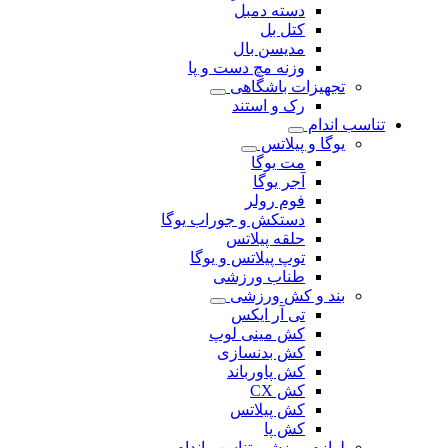
دسته دمبل
کتل بل
مدیسن بال
وزنه مچ دست و پا
تجهیزات باشگاهی
رک و استند
تناسب اندام
یوگا و پیلاتس
مت یوگا
آجر یوگا
فوم رولر
دستکش و جوراب یوگا
حلقه پیلاتس
توپ پیلاتس و یوگا
طناب ورزشی
بند و کش ورزشی
تی آر ایکس
کش مینی لوپ
کش بدنسازی
کش پاورباند
کش CX
کش پیلاتس
کش پا
لوازم ورزشی تناسب اندام