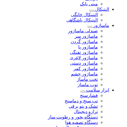
مینی بایک
الپتیکال
الپتیکال خانگی
الپتیکال باشگاهی
ماساژور
صندلی ماساژور
ماساژور سر
ماساژور گردن
ماساژور پا
ماساژور تفنگی
ماساژور لاغری
ماساژور دستی
ماساژور کمر
ماساژور چشم
تخت ماساژ
توپ ماساژ
ابزار سلامت
فشارسنج
تب سنج و دماسنج
تشک و پتو برقی
ترازو دیجیتال
دستگاه بخور و رطوبت ساز
دستگاه تصفیه هوا