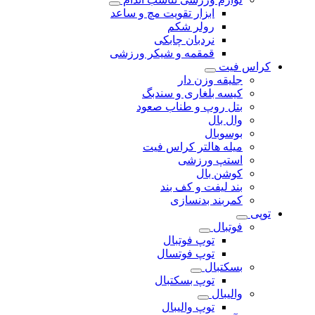
ابزار تقویت مچ و ساعد
رولر شکم
نردبان چابکی
قمقمه و شیکر ورزشی
کراس فیت
جلیقه وزن دار
کیسه بلغاری و سندبگ
بتل روپ و طناب صعود
وال بال
بوسوبال
میله هالتر کراس فیت
استپ ورزشی
کوشن بال
بند لیفت و کف بند
کمربند بدنسازی
توپی
فوتبال
توپ فوتبال
توپ فوتسال
بسکتبال
توپ بسکتبال
والیبال
توپ والیبال