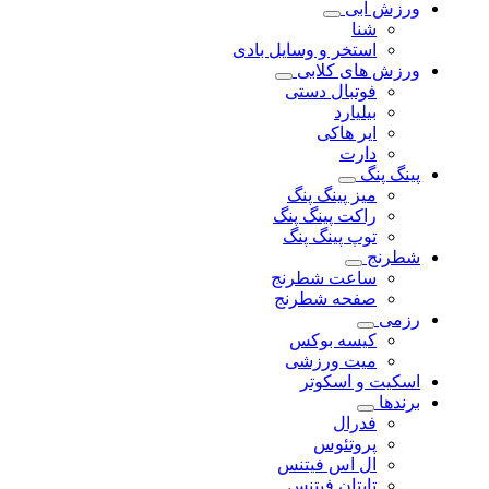
ورزش آبی
شنا
استخر و وسایل بادی
ورزش های کلابی
فوتبال دستی
بیلیارد
ایر هاکی
دارت
پینگ پنگ
میز پینگ پنگ
راکت پینگ پنگ
توپ پینگ پنگ
شطرنج
ساعت شطرنج
صفحه شطرنج
رزمی
کیسه بوکس
میت ورزشی
اسکیت و اسکوتر
برندها
فدرال
پروتئوس
ال اس فیتنس
تایتان فیتنس